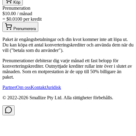
Köp
Prenumeration
$
10.00
/ månad
= $
0.0100
per kredit
Prenumerera
Paket är engångsbetalningar och din kvot kommer inte att löpa ut.
Du kan köpa ett antal konverteringskrediter och använda dem när du
vill ("betala som du använder").
Prenumerationer debiterar dig varje månad ett fast belopp för
konverteringskrediter. Outnyttjade krediter rullar inte över i slutet av
månaden. Som en motprestation är de upp till 50% billigare än
paket.
Partner
Om oss
Kontakt
Juridisk
© 2022-
2026
Smallize Pty Ltd.
Alla rättigheter förbehålls.