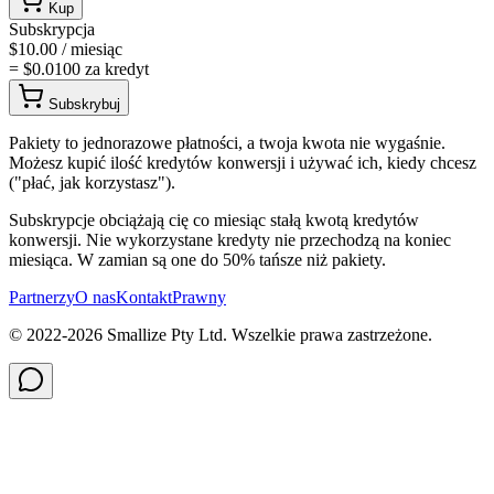
Kup
Subskrypcja
$
10.00
/ miesiąc
= $
0.0100
za kredyt
Subskrybuj
Pakiety to jednorazowe płatności, a twoja kwota nie wygaśnie.
Możesz kupić ilość kredytów konwersji i używać ich, kiedy chcesz
("płać, jak korzystasz").
Subskrypcje obciążają cię co miesiąc stałą kwotą kredytów
konwersji. Nie wykorzystane kredyty nie przechodzą na koniec
miesiąca. W zamian są one do 50% tańsze niż pakiety.
Partnerzy
O nas
Kontakt
Prawny
© 2022-
2026
Smallize Pty Ltd.
Wszelkie prawa zastrzeżone.