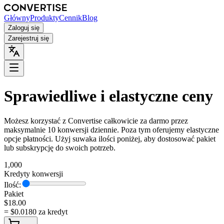
Główny
Produkty
Cennik
Blog
Zaloguj się
Zarejestruj się
Sprawiedliwe i elastyczne ceny
Możesz korzystać z Convertise całkowicie za darmo przez
maksymalnie 10 konwersji dziennie. Poza tym oferujemy elastyczne
opcje płatności. Użyj suwaka ilości poniżej, aby dostosować pakiet
lub subskrypcję do swoich potrzeb.
1,000
Kredyty konwersji
Ilość:
Pakiet
$
18.00
= $
0.0180
za kredyt